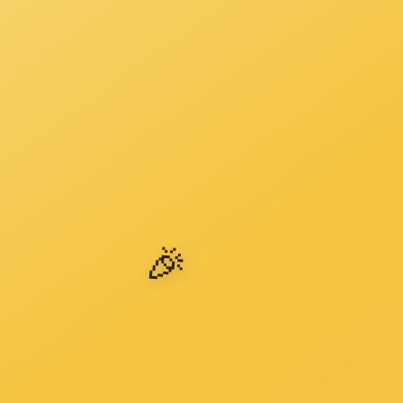
厨房
柜子
客厅
楼梯
门
卫生间
内容
卧室
工程装饰
上一篇：
客
联系ga黄金甲体育