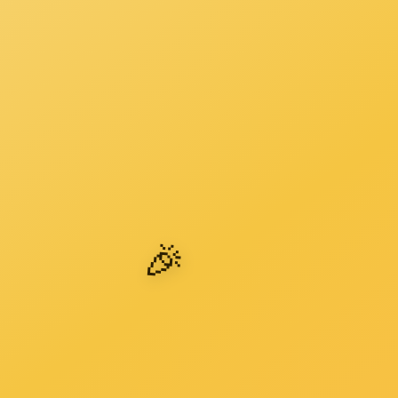
厨房
柜子
客厅
楼梯
门
卫生间
卧室
工程装饰
联系ga黄金甲体育
内容