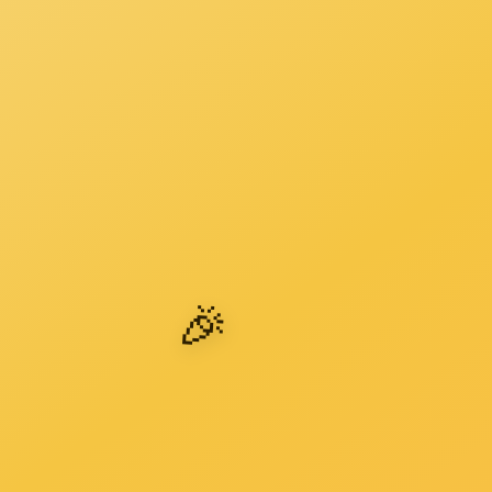
厨房
柜子
客厅
楼梯
门
卫生间
卧室
工程装饰
联系ga黄金甲体育